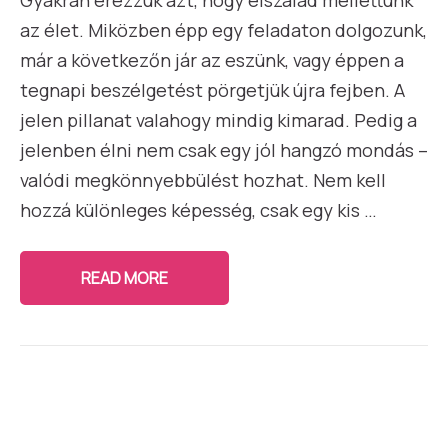
Gyakran érezzük azt, hogy elszalad mellettünk
az élet. Miközben épp egy feladaton dolgozunk,
már a következőn jár az eszünk, vagy éppen a
tegnapi beszélgetést pörgetjük újra fejben. A
jelen pillanat valahogy mindig kimarad. Pedig a
jelenben élni nem csak egy jól hangzó mondás –
valódi megkönnyebbülést hozhat. Nem kell
hozzá különleges képesség, csak egy kis …
READ MORE