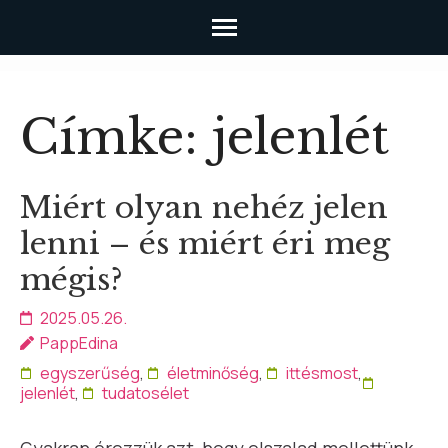
Skip
to
Címke:
jelenlét
content
(Press
Enter)
Miért olyan nehéz jelen
lenni – és miért éri meg
mégis?
2025.05.26.
PappEdina
egyszerűség
,
életminőség
,
ittésmost
,
jelenlét
,
tudatosélet